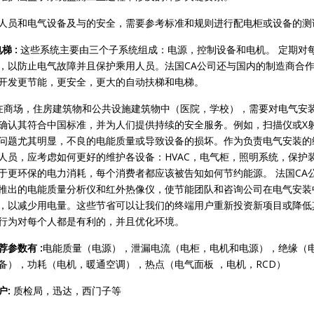
人员和电气设备及与的安全，需要参考标准和规则进行配电柜或设备的测
梯 :
这些系统主要由三个子系统组成：电源，控制设备和电机。 定期对
，以防止电气故障并且保护乘用人员。法国CA公司还与国内的制造商合
开发更节能，更安全，更大的自动扶梯和电梯。
在商场，住房建筑物和公共设施建筑物中（医院，学校），需要对电气安
确认其符合中国标准，并为人们提供持续的安全服务。例如，扫描仪或X
问题尤其明显，不良的电能质量或导致设备的损坏。作为负责电气安装的
人员，应考虑如何更好的维护各设备：HVAC，电气柜，照明系统，保护
于更环保的电力消耗，每个消费者都应该被告知如何节约能源。 法国CA
推出的电能质量分析仪和红外热像仪，使节能团队和咨询公司在电气安装
，以减少用电量。这些节省可以让我们的终端用户重新投资新项目或降低
行为对每个人都是有利的，并且优化环境。
荐参数有 :
电能质量（电源），泄漏电流（电柜，电机和电源），绝缘（
备），功耗（电机，暖通空调），热点（电气面板 ，电机，RCD）
户:
质检局，迅达，西门子等