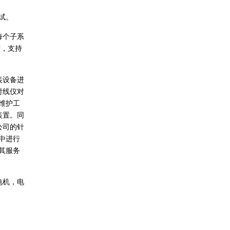
试。
每个子系
作，支持
装设备进
射线仪对
维护工
装置。同
公司的针
中进行
其服务
电机，电