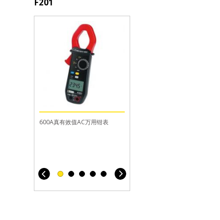
F201
CA 5217
CA 6116N
CA 6526
CA 8331
600A真有效值AC万用钳表
6000字计数综合型万用表,用于
多功能电气装置测试仪,剩余电流
200GΩ绝缘和连续性测试仪,电
三相电能质量分析仪, 通道数量
设备维护安装和直流/交流的测量
断路器RCD 测试
容
3U/4I, 输入数量4V/3I
。