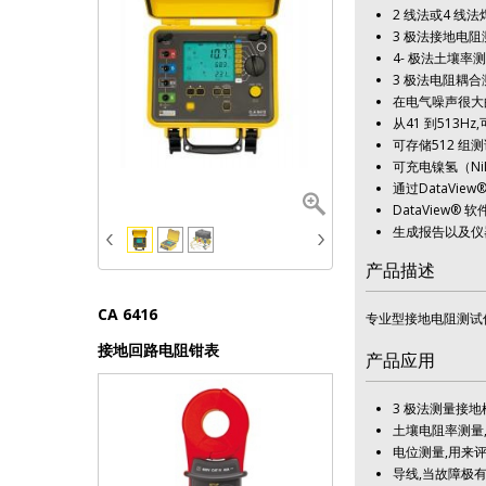
2 线法或4 线法
3 极法接地电
4- 极法土壤率测量
3 极法电阻耦合
在电气噪声很大
从41 到513H
可存储512 组
可充电镍氢（Ni
通过DataVie
DataView® 
生成报告以及仪
产品描述
CA 6550
CA 6416
CA 8436
F 65
专业型接地电阻测试
10 kV 程式数字绝缘测试仪
接地回路电阻钳表
IP67 三相电能质量分析仪
泄漏电流钳表
产品应用
3 极法测量接
土壤电阻率测量
电位测量,用来
导线,当故障极