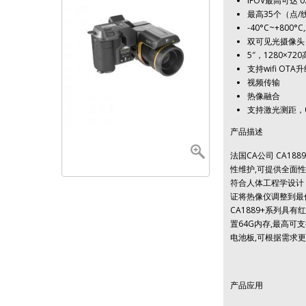
IFOV最高可达 0.
最高35个（点/
-40°C~+800
双可见光摄像头
5″，1280×7
支持wifi OT
视频传输
热像融合
支持激光测距，0
产品描述
法国CA公司 CA1
性维护,可提供全面
符合人体工程学设计；
证将热像仪调整到最
CA1889+系列具有
置64G内存,最高可
电池板,可根据需求
产品应用