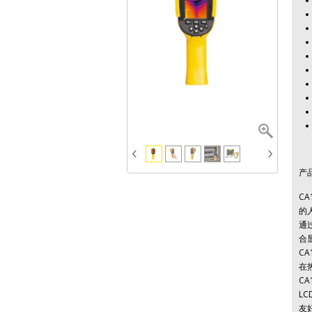
产
C
的
通
合
C
在
C
LC
友