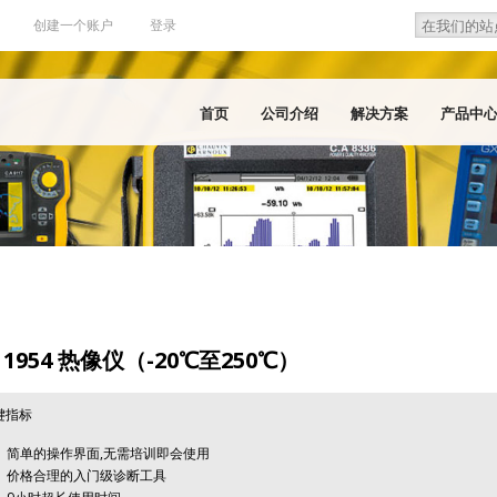
Search
Search f
创建一个账户
登录
首页
公司介绍
解决方案
产品中
 1954 热像仪（-20℃至250℃）
键指标
简单的操作界面,无需培训即会使用
价格合理的入门级诊断工具