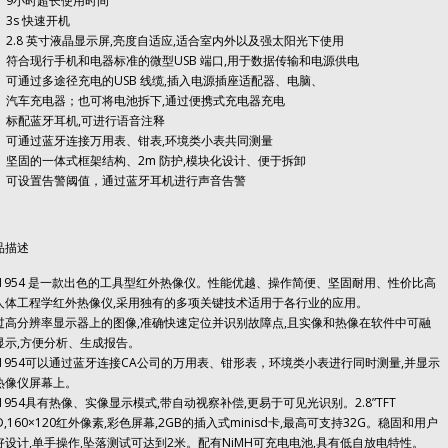
9小时超长使用时间
3s 快速开机
2.8 英寸液晶显示屏,亮度自适应,适合室内外以及强太阳光下使用
符合现行手机和电器标准的微型USB 端口,用于数据传输和电源供电
可通过多途径充电的USB 线缆,插入电源插座适配器、电脑、
汽车充电器；也可将电池拆下,通过便携式充电器充电
标配蓝牙耳机,可进行语音注释
可通过蓝牙连接万用表、钳表,环境类小表共同测量
坚固的一体式框架结构、2m 防护,模块化设计、便于拆卸
可设置告警阈值，通过蓝牙耳机进行声音告警
品描述
A1954 是一款出色的工具型红外热像仪。性能优越、操作简便、坚固耐用、性价比高
人体工程学红外热像仪,采用独有的多项关键技术适用于各行业的应用。
过高分辨率显示器上的图像,准确快速定位并识别故障点,且实像和热像在软件中可融
显示,方便分析、生成报告。
A1954可以通过蓝牙连接CA公司的万用表、钳形表，环境类小表进行同时测量,并显示
热像仪屏幕上。
A1954具有热像、实像显示模式,带自动视察补偿,更易于可见光识别。2.8”TFT
D,160×120红外像素,彩色屏幕,2GB的插入式minisd卡,最高可支持32G。稳固和用户
好设计,单手操作,坠落测试可达到2米。配有NiMH可充电电池,具有低自放电特性。