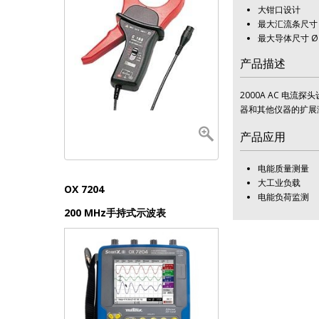
大钳口设计
最大汇流条尺寸 50
最大导体尺寸 Ø 
产品描述
2000A AC 电流探
器和其他仪器的扩展
产品应用
电能质量测量
大工业负载
DOX 3304
OX 7204
PAC27
电能负荷监测
300 MHz 台式示波器
200 MHz手持式示波表
AC/DC 电流钳