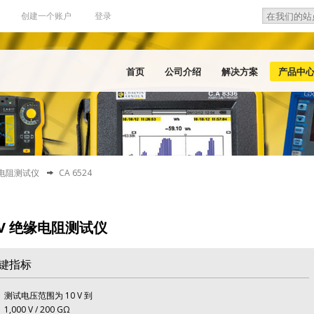
Search
Search f
创建一个账户
登录
首页
公司介绍
解决方案
产品中
缘电阻测试仪
CA 6524
kV 绝缘电阻测试仪
键指标
测试电压范围为 10 V 到
1,000 V / 200 GΩ