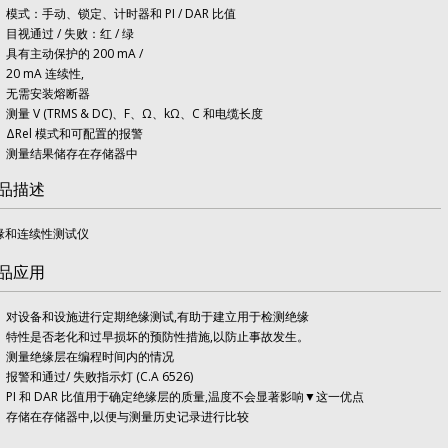
模式：手动、锁定、计时器和 PI / DAR 比值
目视通过 / 失败：红 / 绿
具有主动保护的 200 mA /
20 mA 连续性,
无需安装熔断器
测量 V (TRMS & DC)、F、Ω、kΩ、C 和电缆长度
ΔRel 模式和可配置的报警
测量结果储存在存储器中
品描述
缘和连续性测试仪
品应用
对设备和设施进行定期绝缘测试,有助于建立用于检测绝缘
特性是否老化和过早损坏的预防性措施,以防止事故发生。
测量绝缘层在编程时间内的情况
报警和通过/ 失败指示灯 (C.A 6526)
PI 和 DAR 比值用于确定绝缘层的质量,温度不会显著影响▼这一优点
存储在存储器中,以便与测量历史记录进行比较