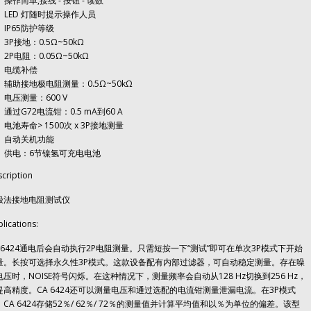
操作简单,接线 - 按钮 - 读数
LED 灯随时提示操作人员
IP65防护等级
3P接地：0.5Ω~50kΩ
2P电阻：0.05Ω~50kΩ
电缆补偿
辅助接地极电阻测量：0.5Ω~50kΩ
电压测量：600 V
通过G72电流钳：0.5 mA到60 A
电池寿命> 1500次 x 3P接地测量
自动关机功能
供电：6节镍氢可充电电池
cription
极法接地电阻测试仪
lications:
A 6424通电后会自动执行2P电阻测量。只需短按一下“测试”即可在单次3P模式下开始
量。长按可选择永久性3P模式。这款设备配有内部过滤器，可自动稳定测量。存在噪
电压时，NOISE符号闪烁。在这种情况下，测量频率会自动从128 Hz切换到256 Hz，
提高精度。CA 6424还可以测量电压和通过选配的电流钳测量泄漏电流。在3P模式
，CA 6424存储52％/ 62％/ 72％的测量值并计算平均值和以％为单位的偏差。该型