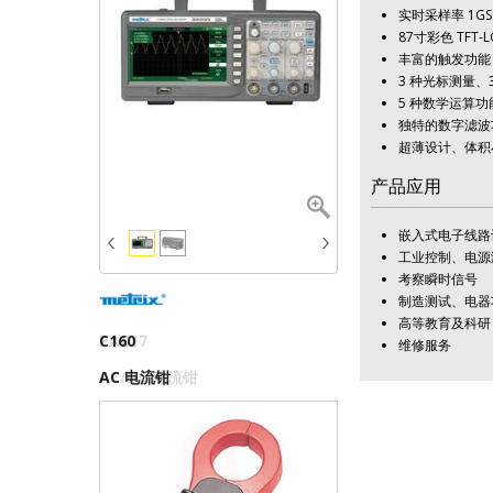
实时采样率 1GSa
87寸彩色 TFT-
丰富的触发功能
3 种光标测量、
5 种数学运算功
独特的数字滤波
超薄设计、体积
产品应用
嵌入式电子线路
工业控制、电源
考察瞬时信号
制造测试、电器
高等教育及科研
C160
E27
PAC17
维修服务
AC 电流钳
100AAC/DC 电流钳
AC/DC 电流钳